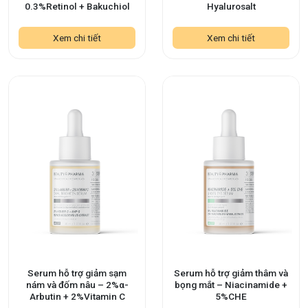
0.3%Retinol + Bakuchiol
Hyalurosalt
Xem chi tiết
Xem chi tiết
Serum hỗ trợ giảm sạm
Serum hỗ trợ giảm thâm và
nám và đốm nâu – 2%α-
bọng mắt – Niacinamide +
Arbutin + 2%Vitamin C
5%CHE