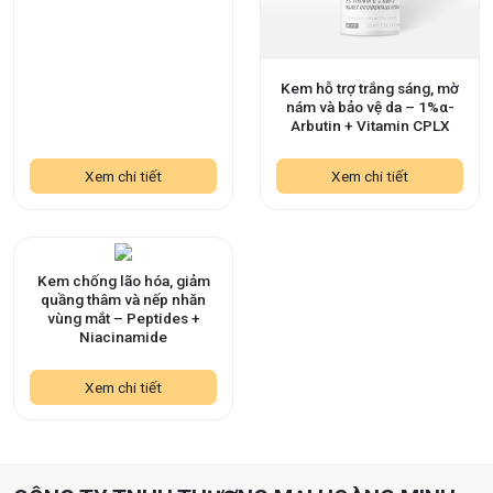
Kem hỗ trợ trắng sáng, mờ
nám và bảo vệ da – 1%α-
Arbutin + Vitamin CPLX
Xem chi tiết
Xem chi tiết
Kem chống lão hóa, giảm
quầng thâm và nếp nhăn
vùng mắt – Peptides +
Niacinamide
Xem chi tiết