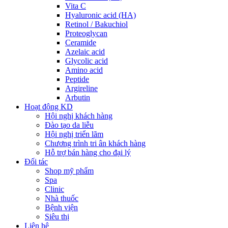
Vita C
Hyaluronic acid (HA)
Retinol / Bakuchiol
Proteoglycan
Ceramide
Azelaic acid
Glycolic acid
Amino acid
Peptide
Argireline
Arbutin
Hoạt động KD
Hội nghị khách hàng
Đào tạo da liễu
Hội nghị triển lãm
Chương trình tri ân khách hàng
Hỗ trợ bán hàng cho đại lý
Đối tác
Shop mỹ phẩm
Spa
Clinic
Nhà thuốc
Bệnh viện
Siêu thị
Liên hệ