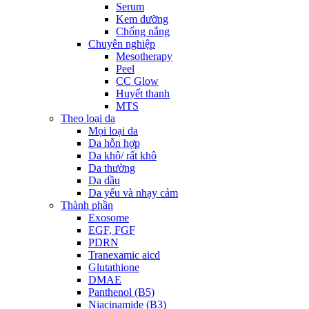
Serum
Kem dưỡng
Chống nắng
Chuyên nghiệp
Mesotherapy
Peel
CC Glow
Huyết thanh
MTS
Theo loại da
Mọi loại da
Da hỗn hợp
Da khô/ rất khô
Da thường
Da dầu
Da yếu và nhạy cảm
Thành phần
Exosome
EGF, FGF
PDRN
Tranexamic aicd
Glutathione
DMAE
Panthenol (B5)
Niacinamide (B3)