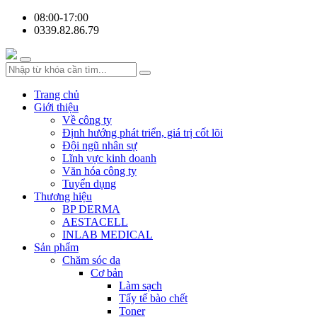
08:00-17:00
0339.82.86.79
Trang chủ
Giới thiệu
Về công ty
Định hướng phát triển, giá trị cốt lõi
Đội ngũ nhân sự
Lĩnh vực kinh doanh
Văn hóa công ty
Tuyển dụng
Thương hiệu
BP DERMA
AESTACELL
INLAB MEDICAL
Sản phẩm
Chăm sóc da
Cơ bản
Làm sạch
Tẩy tế bào chết
Toner