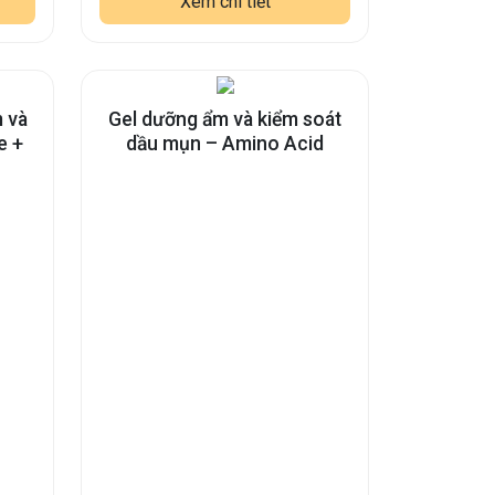
Xem chi tiết
 và
Gel dưỡng ẩm và kiểm soát
e +
dầu mụn – Amino Acid