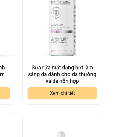
nh
Sữa rửa mặt dạng bọt làm
ảm
sáng da dành cho da thường
và da hỗn hợp
Xem chi tiết