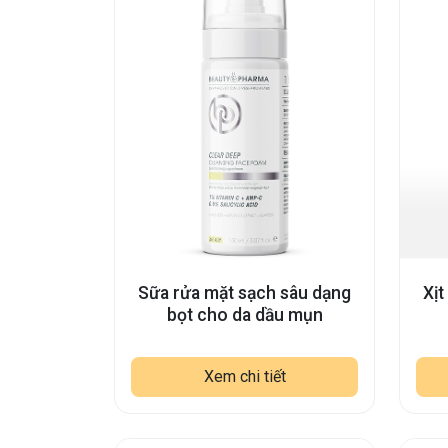
Sữa rửa mặt sạch sâu dạng
Xịt
bọt cho da dầu mụn
Xem chi tiết