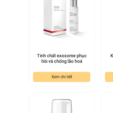
Tinh chất exosome phục
K
hồi và chống lão hoá
Xem chi tiết