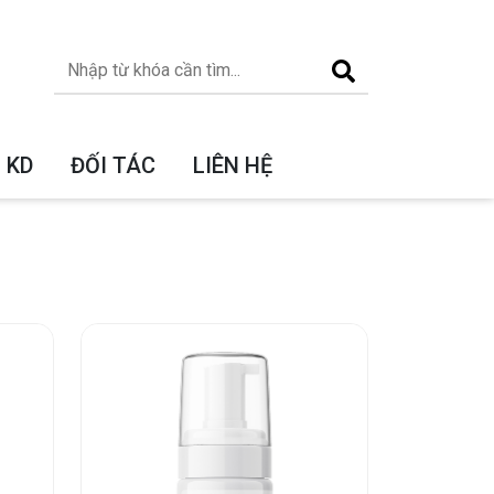
 KD
ĐỐI TÁC
LIÊN HỆ