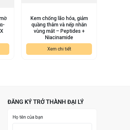
 mờ
Kem chống lão hóa, giảm
α-
quầng thâm và nếp nhăn
LX
vùng mắt – Peptides +
Niacinamide
Xem chi tiết
ĐĂNG KÝ TRỞ THÀNH ĐẠI LÝ
Họ tên của bạn