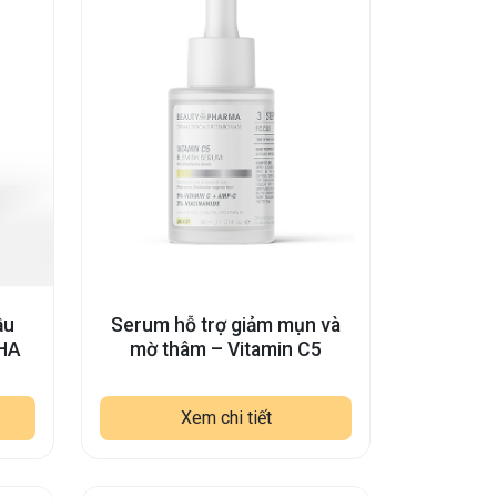
ầu
Serum hỗ trợ giảm mụn và
HA
mờ thâm – Vitamin C5
Xem chi tiết