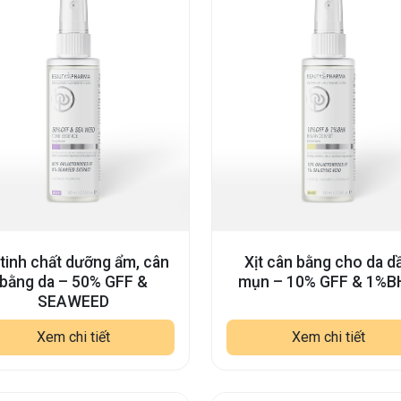
 tinh chất dưỡng ẩm, cân
Xịt cân bằng cho da d
bằng da – 50% GFF &
mụn – 10% GFF & 1%B
SEAWEED
Xem chi tiết
Xem chi tiết