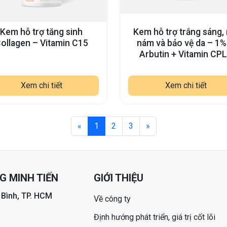
Kem hỗ trợ tăng sinh
Kem hỗ trợ trắng sáng,
ollagen – Vitamin C15
nám và bảo vệ da – 1%
Arbutin + Vitamin CP
Xem chi tiết
Xem chi tiết
«
1
2
3
»
 MINH TIẾN
GIỚI THIỆU
 Bình, TP. HCM
Về công ty
Định hướng phát triển, giá trị cốt lõi