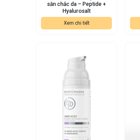
săn chắc da – Peptide +
Hyalurosalt
Xem chi tiết