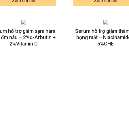
Xem chi tiết
Xem chi tiết
um hỗ trợ giảm sạm nám
Serum hỗ trợ giảm thâm
đốm nâu – 2%α-Arbutin +
bọng mắt – Niacinamid
2%Vitamin C
5%CHE