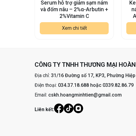
Serum hỗ trợ giảm sạm nám
Ke
và đốm nâu – 2%α-Arbutin +
n
2%Vitamin C
A
Xem chi tiết
CÔNG TY TNHH THƯƠNG MẠI HOÀNG
Địa chỉ:
31/16 Đường số 17, KP3, Phường Hiệp
Điện thoại:
034.37.18.688 hoặc 0339.82.86.79
Email:
cskh.hoangminhtien@gmail.com
Liên kết: