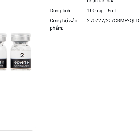
ngăn lão hóa
Dung tích:
100mg + 6ml
Công bố sản
270227/25/CBMP-QL
phẩm: