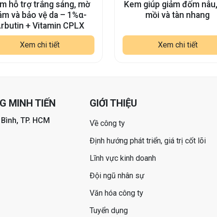
m hỗ trợ trắng sáng, mờ
Kem giúp giảm đốm nâu,
ám và bảo vệ da – 1%α-
mồi và tàn nhang
rbutin + Vitamin CPLX
Xem chi tiết
Xem chi tiết
 MINH TIẾN
GIỚI THIỆU
 Bình, TP. HCM
Về công ty
Định hướng phát triển, giá trị cốt lõi
Lĩnh vực kinh doanh
Đội ngũ nhân sự
Văn hóa công ty
Tuyển dụng