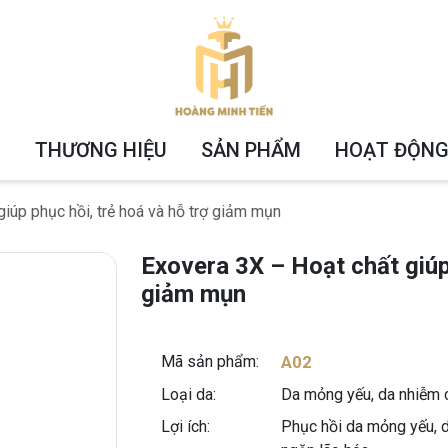
U
THƯƠNG HIỆU
SẢN PHẨM
HOẠT ĐỘNG
iúp phục hồi, trẻ hoá và hỗ trợ giảm mụn
Exovera 3X – Hoạt chất giúp 
giảm mụn
Mã sản phẩm:
A02
Loại da:
Da mỏng yếu, da nhiễm c
Lợi ích:
Phục hồi da mỏng yếu, da