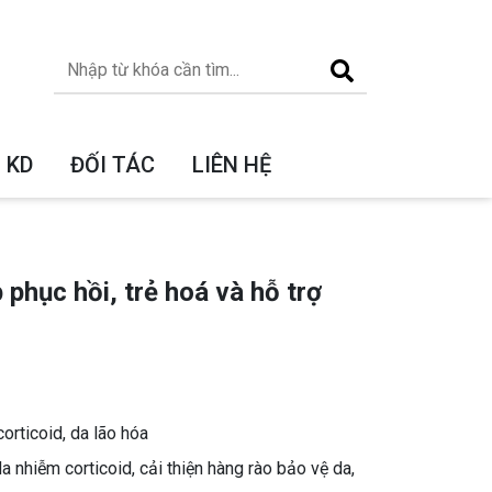
 KD
ĐỐI TÁC
LIÊN HỆ
phục hồi, trẻ hoá và hỗ trợ
orticoid, da lão hóa
 nhiễm corticoid, cải thiện hàng rào bảo vệ da,