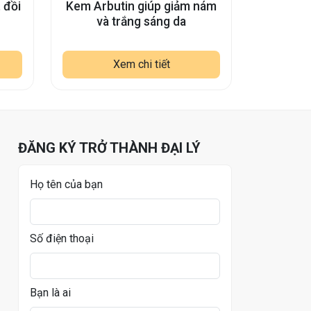
 đồi
Kem Arbutin giúp giảm nám
Bella 
và trắng sáng da
trắng sá
Xem chi tiết
ĐĂNG KÝ TRỞ THÀNH ĐẠI LÝ
Họ tên của bạn
Số điện thoại
Bạn là ai