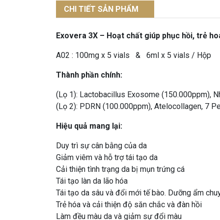
CHI TIẾT SẢN PHẨM
Exovera 3X – Hoạt chất giúp phục hồi, trẻ h
A02 : 100mg x 5 vials & 6ml x 5 vials / Hộp
Thành phần chính:
(Lọ 1): Lactobacillus Exosome (150.000ppm), N
(Lọ 2): PDRN (100.000ppm), Atelocollagen, 7 Pept
Hiệu quả mang lại:
Duy trì sự cân bằng của da
Giảm viêm và hỗ trợ tái tạo da
Cải thiện tình trạng da bị mụn trứng cá
Tái tạo làn da lão hóa
Tái tạo da sâu và đổi mới tế bào. Dưỡng ẩm chuy
Trẻ hóa và cải thiện độ săn chắc và đàn hồi
Làm đều màu da và giảm sự đổi màu